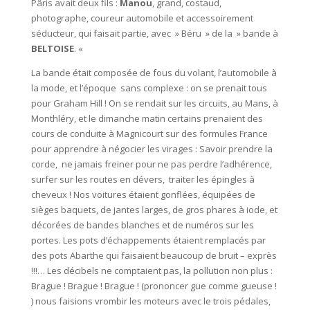
Pâris avait deux fils :
Manou
, grand, costaud,
photographe, coureur automobile et accessoirement
séducteur, qui faisait partie, avec » Béru » de la » bande à
BELTOISE
. «
La bande était composée de fous du volant, l’automobile à
la mode, et l’époque sans complexe : on se prenait tous
pour Graham Hill ! On se rendait sur les circuits, au Mans, à
Monthléry, et le dimanche matin certains prenaient des
cours de conduite à Magnicourt sur des formules France
pour apprendre à négocier les virages : Savoir prendre la
corde, ne jamais freiner pour ne pas perdre l’adhérence,
surfer sur les routes en dévers, traiter les épingles à
cheveux ! Nos voitures étaient gonflées, équipées de
sièges baquets, de jantes larges, de gros phares à iode, et
décorées de bandes blanches et de numéros sur les
portes. Les pots d’échappements étaient remplacés par
des pots Abarthe qui faisaient beaucoup de bruit – exprès
!!!… Les décibels ne comptaient pas, la pollution non plus :
Brague ! Brague ! Brague ! (prononcer gue comme gueuse !
) nous faisions vrombir les moteurs avec le trois pédales,