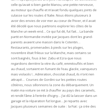
celle qu’avait si bien garée Manou, une petite nerveuse,
au moteur qui chauffe et m’avait fondu quelques joints de
culasse sur les routes d ‘Italie. Nous étions plusieurs à
avoir des envies de voir mer au coeur de l’hiver, et il avait
été décidé que nous partirions explorer les côtes de la
Manche un week-end… Ce qui fut dit, fut fait… La bande
partit en Normandie invitée par Jacques dont les grand-
parents avaient une maison dans le Cotentin…
Restaurants, promenades à pieds sur les plages,
novembre était frileux sur la Manche, mais certains se
sont baignés, fous à lier. Zabu et Ezra que nous
regardions derrière la vitre du café, emmitouflés et bien
au chaud, sortaient en fumant de l’eau glacée, vainqueurs
mais violacés !…Admiration, chocolat chaud, ils n’ont rien
attrapé… Courses de Gordini sur les petites routes
côtières, nous sillonnions la zone du débarquement. Un
matin ma voiture se mit à chauffer au pays des caramels,
et rendit l’âme à l’entrée d’Isigny… J’ai dû la laisser dans un
garage et la réparation fut longue… Je repartis avec
Jacques plusieurs semaines de suite : la Fiat : ça crée des