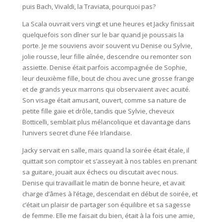
puis Bach, Vivaldi, la Traviata, pourquoi pas?
La Scala ouvrait vers vingt et une heures et Jacky finissait
quelquefois son dîner sur le bar quand je poussais la
porte. Je me souviens avoir souvent vu Denise ou Sylvie,
jolie rousse, leur fille aînée, descendre ou remonter son
assiette. Denise était parfois accompagnée de Sophie,
leur deuxième fille, bout de chou avec une grosse frange
et de grands yeux marrons qui observaient avec acuité.
Son visage était amusant, ouvert, comme sa nature de
petite fille gaie et drôle, tandis que Sylvie, cheveux
Botticelli, semblait plus mélancolique et davantage dans
l’univers secret d’une Fée Irlandaise.
Jacky servait en salle, mais quand la soirée était étale, il
quittait son comptoir et s’asseyait à nos tables en prenant
sa guitare, jouait aux échecs ou discutait avec nous.
Denise qui travaillait le matin de bonne heure, et avait
charge d’âmes à l’étage, descendait en début de soirée, et
c’était un plaisir de partager son équilibre et sa sagesse
de femme. Elle me faisait du bien, était à la fois une amie,