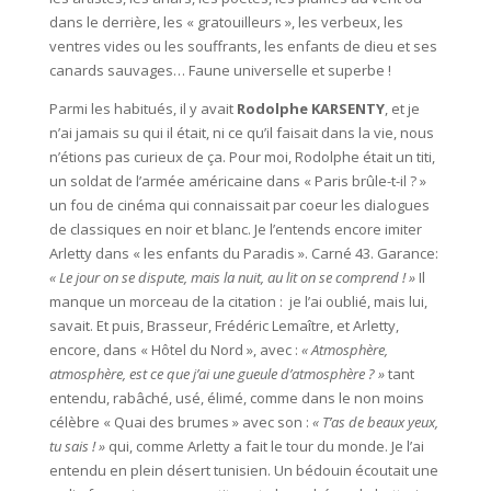
dans le derrière, les « gratouilleurs », les verbeux, les
ventres vides ou les souffrants, les enfants de dieu et ses
canards sauvages… Faune universelle et superbe !
Parmi les habitués, il y avait
Rodolphe KARSENTY
, et je
n’ai jamais su qui il était, ni ce qu’il faisait dans la vie, nous
n’étions pas curieux de ça. Pour moi, Rodolphe était un titi,
un soldat de l’armée américaine dans « Paris brûle-t-il ? »
un fou de cinéma qui connaissait par coeur les dialogues
de classiques en noir et blanc. Je l’entends encore imiter
Arletty dans « les enfants du Paradis ». Carné 43. Garance:
« Le jour on se dispute, mais la nuit, au lit on se comprend ! »
Il
manque un morceau de la citation : je l’ai oublié, mais lui,
savait. Et puis, Brasseur, Frédéric Lemaître, et Arletty,
encore, dans « Hôtel du Nord », avec :
« Atmosphère,
atmosphère, est ce que j’ai une gueule d’atmosphère ? »
tant
entendu, rabâché, usé, élimé, comme dans le non moins
célèbre « Quai des brumes » avec son :
« T’as de beaux yeux,
tu sais ! »
qui, comme Arletty a fait le tour du monde. Je l’ai
entendu en plein désert tunisien. Un bédouin écoutait une