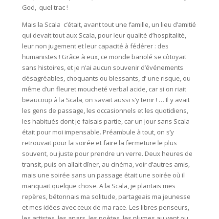
God, quel trac !
Mais la Scala c’était, avant tout une famille, un lieu d’amitié
qui devait tout aux Scala, pour leur qualité d’hospitalité,
leur non jugement et leur capacité à fédérer : des
humanistes ! Grâce à eux, ce monde bariolé se côtoyait
sans histoires, et je n’ai aucun souvenir d’événements
désagréables, choquants ou blessants, d’ une risque, ou
même d’un fleuret moucheté verbal acide, car si on riait
beaucoup à la Scala, on savait aussi s’y tenir ! … Il y avait
les gens de passage, les occasionnels et les quotidiens,
les habitués dont je faisais partie, car un jour sans Scala
était pour moi impensable. Préambule à tout, on s’y
retrouvait pour la soirée et faire la fermeture le plus
souvent, ou juste pour prendre un verre. Deux heures de
transit, puis on allait dîner, au cinéma, voir d’autres amis,
mais une soirée sans un passage était une soirée où il
manquait quelque chose. A la Scala, je plantais mes
repères, bétonnais ma solitude, partageais ma jeunesse
et mes idées avec ceux de ma race. Les libres penseurs,
les artistes, les anars, les poètes, les plumes au vent ou