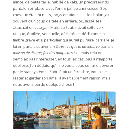
mince, de petite taille, habillé de kaki, un précurseur du
pantalon bi -place, avec l’entre jambe à mi-cuisse. Ses
cheveux étaient noirs, longs et raides, et il les balançait
souvent d’un coup de tête en arrière, ou, lassé, les
attachait en catogan. Mais, surtout, il avait cette voix
unique, éraillée, sensuelle, déchirée et déchirante, ce
timbre grave et si particulier qui aurait pu faire carrière. Je
lui en parlais souvent :
« Qu’est-ce que tu attends, va voir une
maison de disque, fait des maquettes ! « ,
mais cela ne
semblait pas l’intéresser, en tous les cas, pas à n’importe
quel prix. J’en déduis, qu’ il ne voulait pas se faire dévorer
par le star système ! Zabu était un être libre, voulait le
rester et garder son âme : il avait sûrement raison, mais
nous avons perdu quelque chose !