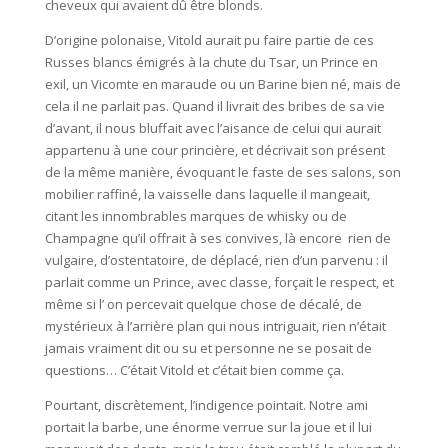
cheveux qui avaient dû être blonds.
D’origine polonaise, Vitold aurait pu faire partie de ces
Russes blancs émigrés à la chute du Tsar, un Prince en
exil, un Vicomte en maraude ou un Barine bien né, mais de
cela il ne parlait pas. Quand il livrait des bribes de sa vie
d’avant, il nous bluffait avec l’aisance de celui qui aurait
appartenu à une cour princière, et décrivait son présent
de la même manière, évoquant le faste de ses salons, son
mobilier raffiné, la vaisselle dans laquelle il mangeait,
citant les innombrables marques de whisky ou de
Champagne qu’il offrait à ses convives, là encore rien de
vulgaire, d’ostentatoire, de déplacé, rien d’un parvenu : il
parlait comme un Prince, avec classe, forçait le respect, et
même si l’ on percevait quelque chose de décalé, de
mystérieux à l’arrière plan qui nous intriguait, rien n’était
jamais vraiment dit ou su et personne ne se posait de
questions… C’était Vitold et c’était bien comme ça.
Pourtant, discrètement, l’indigence pointait. Notre ami
portait la barbe, une énorme verrue sur la joue et il lui