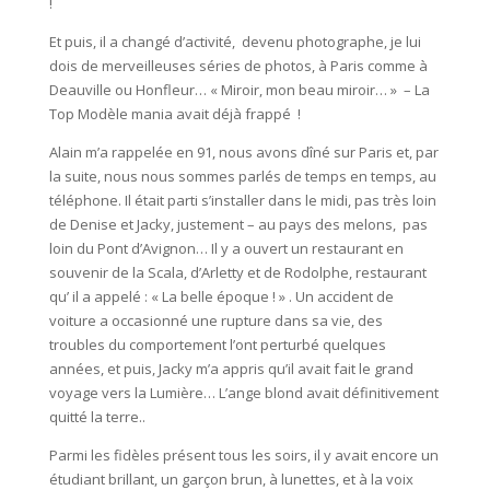
!
Et puis, il a changé d’activité, devenu photographe, je lui
dois de merveilleuses séries de photos, à Paris comme à
Deauville ou Honfleur… « Miroir, mon beau miroir… » – La
Top Modèle mania avait déjà frappé !
Alain m’a rappelée en 91, nous avons dîné sur Paris et, par
la suite, nous nous sommes parlés de temps en temps, au
téléphone. Il était parti s’installer dans le midi, pas très loin
de Denise et Jacky, justement – au pays des melons, pas
loin du Pont d’Avignon… Il y a ouvert un restaurant en
souvenir de la Scala, d’Arletty et de Rodolphe, restaurant
qu’ il a appelé : « La belle époque ! » . Un accident de
voiture a occasionné une rupture dans sa vie, des
troubles du comportement l’ont perturbé quelques
années, et puis, Jacky m’a appris qu’il avait fait le grand
voyage vers la Lumière… L’ange blond avait définitivement
quitté la terre..
Parmi les fidèles présent tous les soirs, il y avait encore un
étudiant brillant, un garçon brun, à lunettes, et à la voix