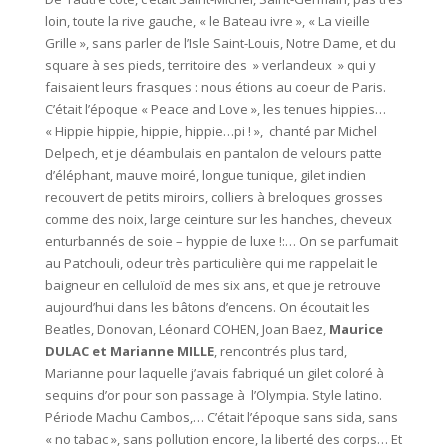
loin, toute la rive gauche, « le Bateau ivre », « La vieille
Grille », sans parler de l’Isle Saint-Louis, Notre Dame, et du
square à ses pieds, territoire des » verlandeux » qui y
faisaient leurs frasques : nous étions au coeur de Paris.
C’était l’époque « Peace and Love », les tenues hippies…
« Hippie hippie, hippie, hippie…pi ! », chanté par Michel
Delpech, et je déambulais en pantalon de velours patte
d’éléphant, mauve moiré, longue tunique, gilet indien
recouvert de petits miroirs, colliers à breloques grosses
comme des noix, large ceinture sur les hanches, cheveux
enturbannés de soie – hyppie de luxe !:… On se parfumait
au Patchouli, odeur très particulière qui me rappelait le
baigneur en celluloïd de mes six ans, et que je retrouve
aujourd’hui dans les bâtons d’encens. On écoutait les
Beatles, Donovan, Léonard COHEN, Joan Baez,
Maurice
DULAC et Marianne MILLE
, rencontrés plus tard,
Marianne pour laquelle j’avais fabriqué un gilet coloré à
sequins d’or pour son passage à l’Olympia. Style latino.
Période Machu Cambos,… C’était l’époque sans sida, sans
« no tabac », sans pollution encore, la liberté des corps… Et