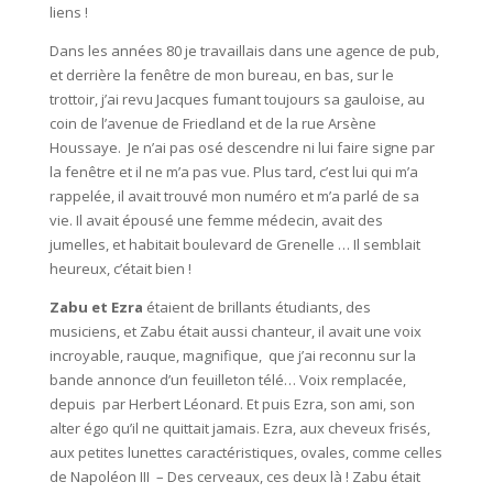
liens !
Dans les années 80 je travaillais dans une agence de pub,
et derrière la fenêtre de mon bureau, en bas, sur le
trottoir, j’ai revu Jacques fumant toujours sa gauloise, au
coin de l’avenue de Friedland et de la rue Arsène
Houssaye. Je n’ai pas osé descendre ni lui faire signe par
la fenêtre et il ne m’a pas vue. Plus tard, c’est lui qui m’a
rappelée, il avait trouvé mon numéro et m’a parlé de sa
vie. Il avait épousé une femme médecin, avait des
jumelles, et habitait boulevard de Grenelle … Il semblait
heureux, c’était bien !
Zabu et Ezra
étaient de brillants étudiants, des
musiciens, et Zabu était aussi chanteur, il avait une voix
incroyable, rauque, magnifique, que j’ai reconnu sur la
bande annonce d’un feuilleton télé… Voix remplacée,
depuis par Herbert Léonard. Et puis Ezra, son ami, son
alter égo qu’il ne quittait jamais. Ezra, aux cheveux frisés,
aux petites lunettes caractéristiques, ovales, comme celles
de Napoléon III – Des cerveaux, ces deux là ! Zabu était