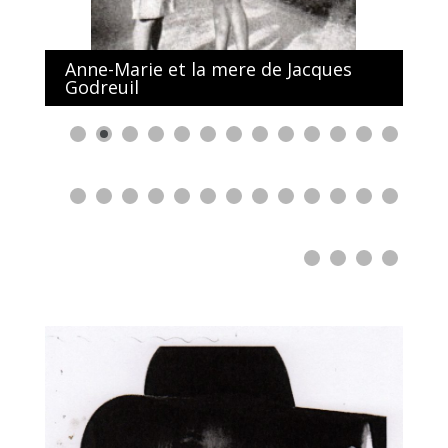
Anne-Marie et la mere de Jacques
Godreuil
0
1
2
3
4
5
6
7
8
9
0
1
2
3
4
5
6
7
8
9