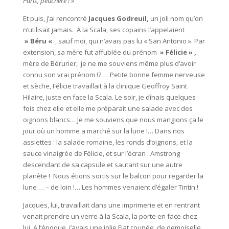
Paris, peuchère ! »
Et puis, j’ai rencontré
Jacques Godreuil,
un joli nom qu’on
n’utilisait jamais. A la Scala, ses copains l’appelaient
» Béru «
, sauf moi, qui n’avais pas lu « San Antonio ». Par
extension, sa mère fut affublée du prénom
» Félicie » ,
mère de Bérurier, je ne me souviens même plus d’avoir
connu son vrai prénom !?… Petite bonne femme nerveuse
et sèche, Félicie travaillait à la clinique Geoffroy Saint
Hilaire, juste en face la Scala. Le soir, je dînais quelques
fois chez elle et elle me préparait une salade avec des
oignons blancs… Je me souviens que nous mangions ça le
jour où un homme a marché sur la lune !… Dans nos
assiettes : la salade romaine, les ronds d’oignons, et la
sauce vinaigrée de Félicie, et sur l’écran : Amstrong
descendant de sa capsule et sautant sur une autre
planète ! Nous étions sortis sur le balcon pour regarder la
lune … – de loin !… Les hommes venaient d’égaler Tintin !
Jacques, lui, travaillait dans une imprimerie et en rentrant
venait prendre un verre à la Scala, la porte en face chez
lui. A l’époque, j’avais une jolie Fiat coupée de demoiselle,