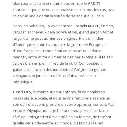
plus courts, discret et neutre, pas encore le
ARDITI
charismatique que nous connaissons : en tous les cas, pas
ce soir-là, mais c’était la soirée de sa soeur à la Scala !
Dans les habitués, il y avait encore
Francis MOZE,
l’indien,
catogan et cheveux déjà poivre et sel, grand garçon fort et
large, qui ne pouvait nier ses origines. Fils d’un indien
d’Amérique du nord, venu faire la guerre en Europe et
d’une française, Francis était un sensuel qui adorait
manger, entre autre du maïs et cuisiner exotique : il faisait
ça très bien en plein milieu de la nuit ! Compositeur,
guitariste, il fut l’un des musiciens à l’origine du groupe
« Magma » et jouait au « Gibus Club », près de la
République.
Henri DES
, le chanteur pour enfants, fit de nombreux
passages à la Scala, et nous avons fait connaissance un
soir où il était venu prendre un verre après un concert. Pas
encore l’Olympia, mais je l’ai raccompagné ce soir-là du
côté de Stalingrad et il m’a parlé de sa femme, de l’enfant
qu’elle venait de mettre au monde, du fait qu’il l’avait