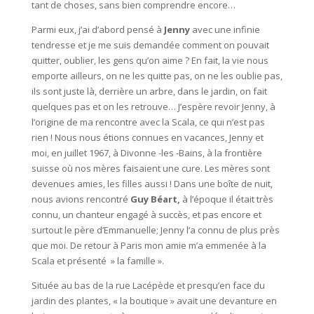
tant de choses, sans bien comprendre encore…
Parmi eux, j’ai d’abord pensé à
Jenny
avec une infinie
tendresse et je me suis demandée comment on pouvait
quitter, oublier, les gens qu’on aime ? En fait, la vie nous
emporte ailleurs, on ne les quitte pas, on ne les oublie pas,
ils sont juste là, derrière un arbre, dans le jardin, on fait
quelques pas et on les retrouve… J’espère revoir Jenny, à
l’origine de ma rencontre avec la Scala, ce qui n’est pas
rien ! Nous nous étions connues en vacances, Jenny et
moi, en juillet 1967, à Divonne -les -Bains, à la frontière
suisse où nos mères faisaient une cure. Les mères sont
devenues amies, les filles aussi ! Dans une boîte de nuit,
nous avions rencontré
Guy Béart,
à l’époque il était très
connu, un chanteur engagé à succès, et pas encore et
surtout le père d’Emmanuelle; Jenny l’a connu de plus près
que moi. De retour à Paris mon amie m’a emmenée à la
Scala et présenté » la famille ».
Située au bas de la rue Lacépède et presqu’en face du
jardin des plantes, « la boutique » avait une devanture en