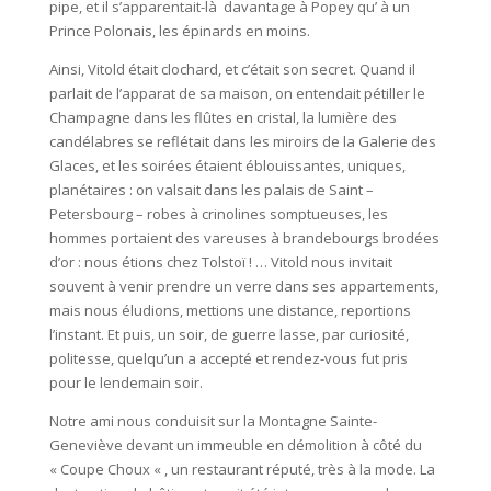
pipe, et il s’apparentait-là davantage à Popey qu’ à un
Prince Polonais, les épinards en moins.
Ainsi, Vitold était clochard, et c’était son secret. Quand il
parlait de l’apparat de sa maison, on entendait pétiller le
Champagne dans les flûtes en cristal, la lumière des
candélabres se reflétait dans les miroirs de la Galerie des
Glaces, et les soirées étaient éblouissantes, uniques,
planétaires : on valsait dans les palais de Saint –
Petersbourg – robes à crinolines somptueuses, les
hommes portaient des vareuses à brandebourgs brodées
d’or : nous étions chez Tolstoï ! … Vitold nous invitait
souvent à venir prendre un verre dans ses appartements,
mais nous éludions, mettions une distance, reportions
l’instant. Et puis, un soir, de guerre lasse, par curiosité,
politesse, quelqu’un a accepté et rendez-vous fut pris
pour le lendemain soir.
Notre ami nous conduisit sur la Montagne Sainte-
Geneviève devant un immeuble en démolition à côté du
« Coupe Choux « , un restaurant réputé, très à la mode. La