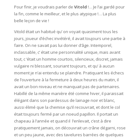
Pour finir, je voudrais parler de
Vitold
!… Je l’ai gardé pour
la fin, comme le meilleur, et le plus atypique !… La plus
belle leçon de vie !
Vitold était un habitué qu’ on voyait quasiment tous les
jours, joueur d’échec invétéré, il avait toujours une partie à
faire. On ne savait pas lui donner d’âge. Intemporel,
inclassable, c’ était une personnalité unique, mais avant
tout, c ‘était un homme courtois, silencieux, discret, jamais
vulgaire ni blessant, souriant toujours, et qu’ à aucun
moment je n’ai entendu se plaindre. Pratiquant les échecs
de l’ouverture à la fermeture à deux heures du matin, il
avait un bon niveau et ne manquait pas de partenaires.
Habillé de la même manière été comme hiver, il paraissait
élégant dans son pardessus de lainage noir et blanc,
aussi élimé que la chemise qu’il recouvrait, et dont le col
était toujours fermé par un noeud papillon. Il portait un
chapeau à l’année et quand il l’enlevait, c’est à dire
pratiquement jamais, on découvrait un crâne dégarni, rose
et un peu jaune, avec des tavelures barrées de quelques