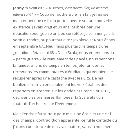
Jenny
m’avait dit :
» Tu verras, c’est particulier, un lieu très
intéressant ! »
– Coup de foudre à vie ! En fait, je réalise
maintenant que ce fut la porte ouverte sur une nouvelle
existence. J’avais vingt et un ans, calibrée par une
éducation bourgeoise un peu corsetée, je commençais à
sortir du cadre, ou pour tout dire : j’explosais ! Nous étions
en septembre 67…Neuf mois plus tard, le temps d’une
gestation, c’était mai 68… De la Scala, nous entendions la
« petite guerre », le remuement des pavés, nous sentions
la fumée, allions de temps en temps jeter un oeil, et
recevrions les commentaires d’étudiants qui venaient se
récupérer après une castagne avec les CRS. De ma
banlieue m’arrivaient seulement les voix ébahies des
reporters en scooter, sur les ondes d’Europe 1 ou R T L,
décrivant les premières flambées : la Scala était un
fauteuil d’orchestre sur l’événement !
Mais l’endroit fut surtout pour moi, une école et une clef
des champs. Contradiction apparente, ce fut le contexte où
j’ai pris conscience de ma vraie nature, sans la nommer