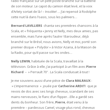
radio française sur un petit poste branché sur la batterie
de son moteur. Le capot du camion était levé, et la voix
d’Arlety sortait de là ! – Insolite! … J’ai repensé à Rodolphe
cette nuit là dans l’oasis, sous les palmiers…
Bernard LAVILLIERS
chanta ses premières chansons à la
Scala, et « fréquenta » Jenny et Nelly, mes deux amies, pas
ensemble, mais l’une après l’autre ! Baroudeur, déjà
branché sur le Brésil, nous avions, Nelly et moi, porté son
premier disque « Polydor » à Victor Azaria, à la Maison de
la Radio, pour qu’il passe sur les ondes…
Nelly LEWIN
, habituée de la Scala, travaillait à la
télévision. Grâce à elle, j’ai participé à un film avec
Pierre
Richard
– » Perrault 70″ . La Scala conduisait à tout !
Je me souviens aussi d’une pièce de
Clara MALRAUX
:
» L’impermanence » jouée par
Catherine ARDIT
I que je
revois de dos avec ses longs cheveux, scandant de ses
mains nerveuses, le flanc d’un flipper…Elle a gardé ses
dents du bonheur. Son frère,
Pierre
, était venu à la
première – pardessus Camel, visage plus rond, cheveux