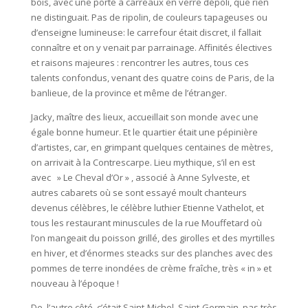
bois, avec une porte à carreaux en verre dépoli, que rien
ne distinguait. Pas de ripolin, de couleurs tapageuses ou
d’enseigne lumineuse: le carrefour était discret, il fallait
connaître et on y venait par parrainage. Affinités électives
et raisons majeures : rencontrer les autres, tous ces
talents confondus, venant des quatre coins de Paris, de la
banlieue, de la province et même de l’étranger.
Jacky, maître des lieux, accueillait son monde avec une
égale bonne humeur. Et le quartier était une pépinière
d’artistes, car, en grimpant quelques centaines de mètres,
on arrivait à la Contrescarpe. Lieu mythique, s’il en est
avec » Le Cheval d’Or » , associé à Anne Sylveste, et
autres cabarets où se sont essayé moult chanteurs
devenus célèbres, le célèbre luthier Etienne Vathelot, et
tous les restaurant minuscules de la rue Mouffetard où
l’on mangeait du poisson grillé, des girolles et des myrtilles
en hiver, et d’énormes steacks sur des planches avec des
pommes de terre inondées de crème fraîche, très « in » et
nouveau à l’époque !
De l’autre côté, c’était Saint-Michel, Saint-Germain, pas très