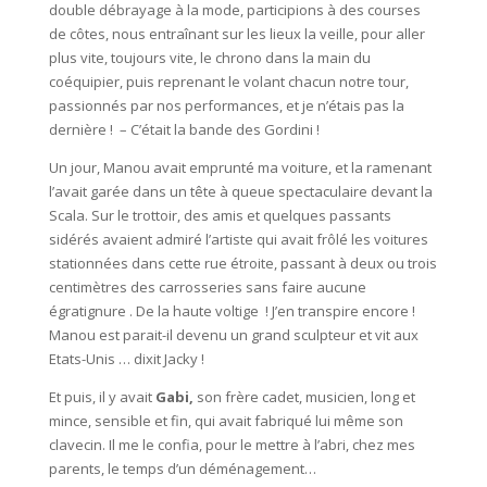
double débrayage à la mode, participions à des courses
de côtes, nous entraînant sur les lieux la veille, pour aller
plus vite, toujours vite, le chrono dans la main du
coéquipier, puis reprenant le volant chacun notre tour,
passionnés par nos performances, et je n’étais pas la
dernière ! – C’était la bande des Gordini !
Un jour, Manou avait emprunté ma voiture, et la ramenant
l’avait garée dans un tête à queue spectaculaire devant la
Scala. Sur le trottoir, des amis et quelques passants
sidérés avaient admiré l’artiste qui avait frôlé les voitures
stationnées dans cette rue étroite, passant à deux ou trois
centimètres des carrosseries sans faire aucune
égratignure . De la haute voltige ! J’en transpire encore !
Manou est parait-il devenu un grand sculpteur et vit aux
Etats-Unis … dixit Jacky !
Et puis, il y avait
Gabi,
son frère cadet, musicien, long et
mince, sensible et fin, qui avait fabriqué lui même son
clavecin. Il me le confia, pour le mettre à l’abri, chez mes
parents, le temps d’un déménagement…