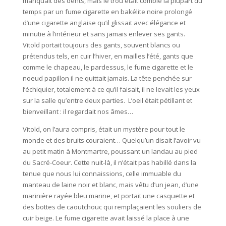
manquait des dents, mais le trou était comblé la plupart du
temps par un fume cigarette en bakélite noire prolongé
d’une cigarette anglaise qu’il glissait avec élégance et
minutie à l’intérieur et sans jamais enlever ses gants.
Vitold portait toujours des gants, souvent blancs ou
prétendus tels, en cuir l’hiver, en mailles l’été, gants que
comme le chapeau, le pardessus, le fume cigarette et le
noeud papillon il ne quittait jamais. La tête penchée sur
l’échiquier, totalement à ce qu’il faisait, il ne levait les yeux
sur la salle qu’entre deux parties. L’oeil était pétillant et
bienveillant : il regardait nos âmes…
Vitold, on l’aura compris, était un mystère pour tout le
monde et des bruits couraient… Quelqu’un disait l’avoir vu
au petit matin à Montmartre, poussant un landau au pied
du Sacré-Coeur. Cette nuit-là, il n’était pas habillé dans la
tenue que nous lui connaissions, celle immuable du
manteau de laine noir et blanc, mais vêtu d’un jean, d’une
marinière rayée bleu marine, et portait une casquette et
des bottes de caoutchouc qui remplaçaient les souliers de
cuir beige. Le fume cigarette avait laissé la place à une