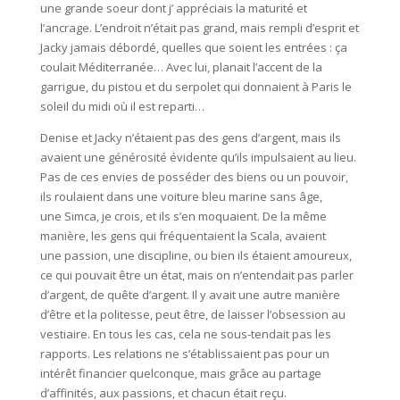
une grande soeur dont j’ appréciais la maturité et
l’ancrage. L’endroit n’était pas grand, mais rempli d’esprit et
Jacky jamais débordé, quelles que soient les entrées : ça
coulait Méditerranée… Avec lui, planait l’accent de la
garrigue, du pistou et du serpolet qui donnaient à Paris le
soleil du midi où il est reparti…
Denise et Jacky n’étaient pas des gens d’argent, mais ils
avaient une générosité évidente qu’ils impulsaient au lieu.
Pas de ces envies de posséder des biens ou un pouvoir,
ils roulaient dans une voiture bleu marine sans âge,
une Simca, je crois, et ils s’en moquaient. De la même
manière, les gens qui fréquentaient la Scala, avaient
une passion, une discipline, ou bien ils étaient amoureux,
ce qui pouvait être un état, mais on n’entendait pas parler
d’argent, de quête d’argent. Il y avait une autre manière
d’être et la politesse, peut être, de laisser l’obsession au
vestiaire. En tous les cas, cela ne sous-tendait pas les
rapports. Les relations ne s’établissaient pas pour un
intérêt financier quelconque, mais grâce au partage
d’affinités, aux passions, et chacun était reçu.