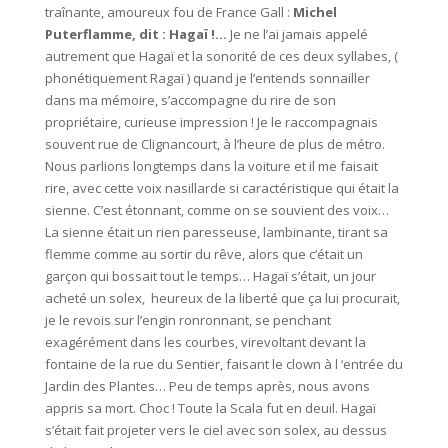
traînante, amoureux fou de France Gall :
Michel
Puterflamme, dit : Hagaï !…
Je ne l’ai jamais appelé
autrement que Hagaï et la sonorité de ces deux syllabes, (
phonétiquement Ragaï ) quand je l’entends sonnailler
dans ma mémoire, s’accompagne du rire de son
propriétaire, curieuse impression ! Je le raccompagnais
souvent rue de Clignancourt, à l’heure de plus de métro.
Nous parlions longtemps dans la voiture et il me faisait
rire, avec cette voix nasillarde si caractéristique qui était la
sienne. C’est étonnant, comme on se souvient des voix…
La sienne était un rien paresseuse, lambinante, tirant sa
flemme comme au sortir du rêve, alors que c’était un
garçon qui bossait tout le temps… Hagaï s’était, un jour
acheté un solex, heureux de la liberté que ça lui procurait,
je le revois sur l’engin ronronnant, se penchant
exagérément dans les courbes, virevoltant devant la
fontaine de la rue du Sentier, faisant le clown à l ‘entrée du
Jardin des Plantes… Peu de temps après, nous avons
appris sa mort. Choc ! Toute la Scala fut en deuil. Hagaï
s’était fait projeter vers le ciel avec son solex, au dessus