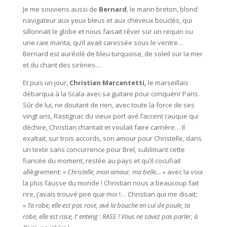
Je me souviens aussi de
Bernard
, le marin breton, blond
navigateur aux yeux bleus et aux cheveux bouclés, qui
sillonnait le globe et nous faisait rêver sur un requin ou
une raie manta, qu’il avait caressée sous le ventre…
Bernard est auréolé de bleu turquoise, de soleil sur la mer
et du chant des sirènes…
Et puis un jour,
Christian Marcantetti,
le marseillais
débarqua à la Scala avec sa guitare pour conquérir Paris.
Sûr de lui, ne doutant de rien, avec toute la force de ses
vingt ans, Rastignac du vieux port avé l’accent rauque qui
déchire, Christian chantait et voulait faire carrière… Il
exaltait, sur trois accords, son amour pour Christelle, dans
un texte sans concurrence pour Brel, sublimant cette
fiancée du moment, restée au pays et qu’il cocufiait
allègrement:
« Christelle, mon amour, ma belle… »
avec la voix
la plus fausse du monde ! Christian nous a beaucoup fait
rire, j’avais trouvé pire que moi !… Christian qui me disait;
« Ta robe, elle est pas rose, avé la bouche en cul de poule, ta
robe, elle est rase, t’ enteng : RASE ! Vous ne savez pas parler, à