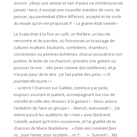
encore : j’étais une artiste et rien d’autre ne m’intéresserait
jamais ! Ainsi, il existait une nouvelle manière de vivre, de
penser, qui permettait d’être différent, accepté et de sortir
du moule qu’on me proposait !!! – La graine était semée !
La Scala était à la fois un café, un théâtre, un lieu de
rencontre et de paroles, où foisonnait un brassage de
cultures exaltant. Etudiants, comédiens, chanteurs,
concertistes ou peintres bohèmes, chacun pouvait lire son
poème, le texte de sa chanson, prendre une guitare ou
pousser la voix – des pires comme des meilleures, et je
n’ai pas peur de le dire : j’ai fait partie des pires –
« Et
pourtant elle tourne ! »
– la terre ! Chanson sur Galilée, commise par Jacky,
toujours souriant et patient, accompagnant ma voix de
crécelle et celle des choeurs à la guitare ! – Nous avions
l’ambition de faire un groupe !… Waouh, waouaaah !… J’ai
même passé les auditions de « Hair » avec Bertrand
Castelli, autant qu’il m’en souvienne, et l’ai gratifié de la
chanson de Marie Madeleine :
» Dites-moi comment faire
re… pour l’aimer, pour lui plaire … re !!
… » Suivant !… My