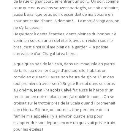
de la rue Clignancourt, en entrant un soir… Un soir, comme
ceux que nous avions souvent partagés, un soir ordinaire,
aussi banal que ceux où il descendait de ma voiture en
souriant et me disant : A demain !… La mort, à vingt ans, on
ne s’y fait pas…
Hagaï riant à dents écartées, dents pleines du bonheur à
venir, en solex, sur un ciel étoilé, avec un violon sous le
bras, c’est ainsi qu’il me plait de le garder – la poésie
surréaliste d’un Chagal lui va bien…
A quelques pas de la Scala, dans un immeuble en pierre
de taille, au dernier étage d’une tourelle, habitait un
comédien qui eut lui aussi son heure de gloire. L’ un des
tout premiers à avoir serré Brigitte Bardot dans ses bras
au cinéma,
Jean François Calvé
fut aussi le héros d’ un
feuilleton en noir et blanc dont j’ai oublié le nom… On se
croisait sur le trottoir près de la Scala quand il promenait
son chien… Silence, on tourne… Une personne de sa
famille m’a appelée il y a environ quatre ans pour
m’apprendre son départ, encore un qui avait pris le train
pour les étoiles !