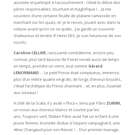
assistée et participé à l’accouchement : c’était le début des
pères responsables, touchant et magnifique !… Je me
souviens d’une certaine feuille de platane ramassée en
marchant sur les quais, et je le revois, jouant avec dans la
voiture avant qu’on ne se quitte…J’ai gardé un souvenir
chaleureux et tendre d’ Henri DES. Je suis heureuse de son
succès.
Caroline CELLIER
, ravissante comédienne, encore peu
connue, plus tard épouse de Poiret venait aussi de temps
en temps, prendre un verre, tout comme
Gérard
LENORMAND
… Le petit Prince était somptueux, immense,
plus d’un mètre quatre vingt dix, de longs cheveux bouclés,
c’était l’archétype du Prince charmant… et, en plus, il parlait
aux oiseaux !
A côté de la Scala, il y avait « l’Inca », tenu par Pâris
ZURINI,
un voisin aux cheveux blancs et courbé par les
ans. Toujours vert, l’Italien Pâris avait fait un enfant à une
jeune femme, brunette dodue à l’aspect campagnard, une
Aline Charigaud pour son Renoir !… D’un premier mariage,