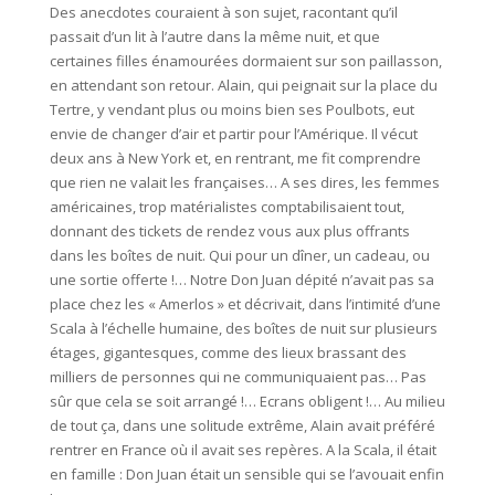
Des anecdotes couraient à son sujet, racontant qu’il
passait d’un lit à l’autre dans la même nuit, et que
certaines filles énamourées dormaient sur son paillasson,
en attendant son retour. Alain, qui peignait sur la place du
Tertre, y vendant plus ou moins bien ses Poulbots, eut
envie de changer d’air et partir pour l’Amérique. Il vécut
deux ans à New York et, en rentrant, me fit comprendre
que rien ne valait les françaises… A ses dires, les femmes
américaines, trop matérialistes comptabilisaient tout,
donnant des tickets de rendez vous aux plus offrants
dans les boîtes de nuit. Qui pour un dîner, un cadeau, ou
une sortie offerte !… Notre Don Juan dépité n’avait pas sa
place chez les « Amerlos » et décrivait, dans l’intimité d’une
Scala à l’échelle humaine, des boîtes de nuit sur plusieurs
étages, gigantesques, comme des lieux brassant des
milliers de personnes qui ne communiquaient pas… Pas
sûr que cela se soit arrangé !… Ecrans obligent !… Au milieu
de tout ça, dans une solitude extrême, Alain avait préféré
rentrer en France où il avait ses repères. A la Scala, il était
en famille : Don Juan était un sensible qui se l’avouait enfin